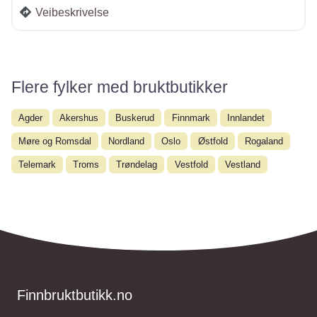
Veibeskrivelse
Flere fylker med bruktbutikker
Agder
Akershus
Buskerud
Finnmark
Innlandet
Møre og Romsdal
Nordland
Oslo
Østfold
Rogaland
Telemark
Troms
Trøndelag
Vestfold
Vestland
Finnbruktbutikk.no