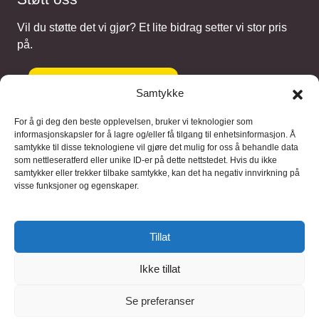
Vil du støtte det vi gjør? Et lite bidrag setter vi stor pris
på.
Gi et bidrag
Samtykke
For å gi deg den beste opplevelsen, bruker vi teknologier som
informasjonskapsler for å lagre og/eller få tilgang til enhetsinformasjon. Å
samtykke til disse teknologiene vil gjøre det mulig for oss å behandle data
Samarbeidspartnere
som nettleseratferd eller unike ID-er på dette nettstedet. Hvis du ikke
samtykker eller trekker tilbake samtykke, kan det ha negativ innvirkning på
visse funksjoner og egenskaper.
Blaaregn – digitale tjenester
FFD Restorations – reparasjon og
Tillat
restaurering
Ikke tillat
Brukervilkaar
|
Personvern
Se preferanser