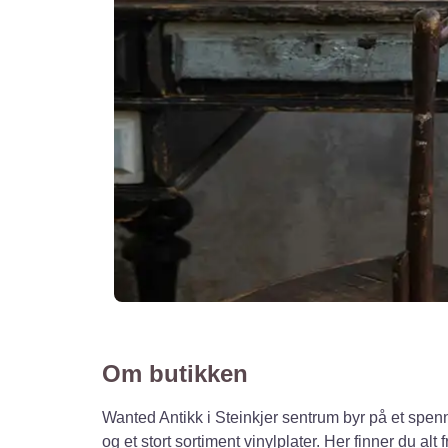
Om butikken
Wanted Antikk i Steinkjer sentrum byr på et spenn
og et stort sortiment vinylplater. Her finner du alt