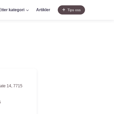
Etter kategori
Artikler
Tips oss
ate 14
,
7715
6