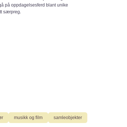
du gå på oppdagelsesferd blant unike
tt særpreg.
ør
musikk og film
samleobjekter