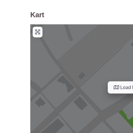
Kart
Load 