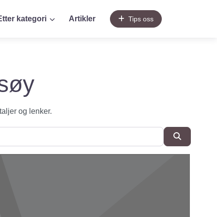
Etter kategori
Artikler
Tips oss
esøy
taljer og lenker.
SøkSøk