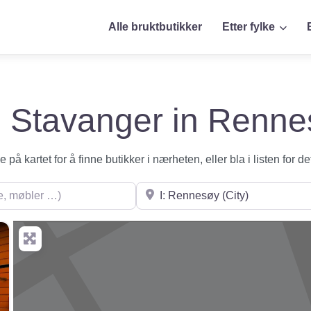
Alle bruktbutikker
Etter fylke
 i Stavanger in Renn
på kartet for å finne butikker i nærheten, eller bla i listen for de
øbler …)
Søk i nærheten