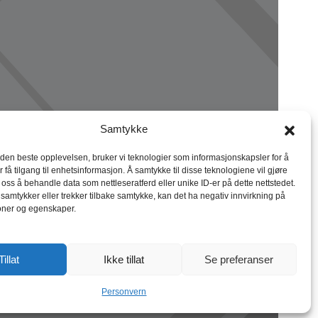
Samtykke
 den beste opplevelsen, bruker vi teknologier som informasjonskapsler for å
r få tilgang til enhetsinformasjon. Å samtykke til disse teknologiene vil gjøre
r oss å behandle data som nettleseratferd eller unike ID-er på dette nettstedet.
 samtykker eller trekker tilbake samtykke, kan det ha negativ innvirkning på
oner og egenskaper.
Tillat
Ikke tillat
Se preferanser
Personvern