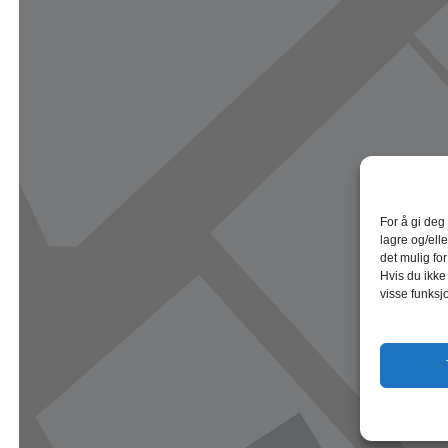
For å gi deg
lagre og/elle
det mulig fo
Hvis du ikke
visse funksj