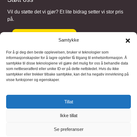
Vil du støtte det vi gjør? Et lite bidrag setter vi stor pris
på.
Gi et bidrag
Samtykke
For å gi deg den beste opplevelsen, bruker vi teknologier som
informasjonskapsler for å lagre og/eller få tilgang til enhetsinformasjon. Å
samtykke til disse teknologiene vil gjøre det mulig for oss å behandle data
Samarbeidspartnere
som nettleseratferd eller unike ID-er på dette nettstedet. Hvis du ikke
samtykker eller trekker tilbake samtykke, kan det ha negativ innvirkning på
visse funksjoner og egenskaper.
Blaaregn – digitale tjenester
FFD Restorations – reparasjon og
Tillat
restaurering
Ikke tillat
Brukervilkaar
|
Personvern
Se preferanser