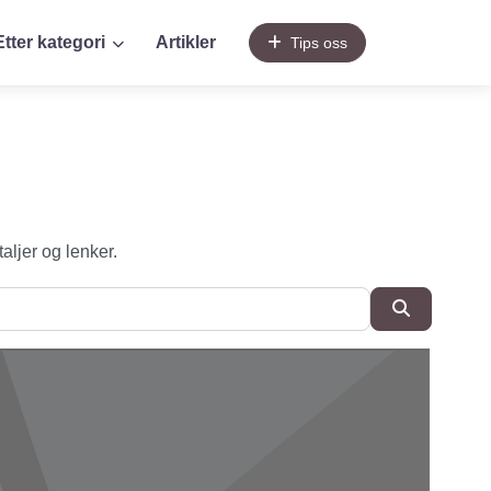
Etter kategori
Artikler
Tips oss
taljer og lenker.
SøkSøk