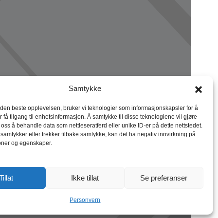
Samtykke
 den beste opplevelsen, bruker vi teknologier som informasjonskapsler for å
r få tilgang til enhetsinformasjon. Å samtykke til disse teknologiene vil gjøre
r oss å behandle data som nettleseratferd eller unike ID-er på dette nettstedet.
 samtykker eller trekker tilbake samtykke, kan det ha negativ innvirkning på
oner og egenskaper.
Tillat
Ikke tillat
Se preferanser
Personvern