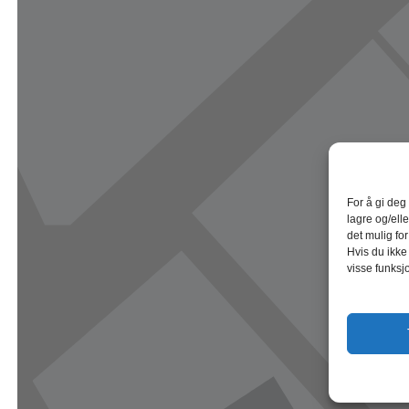
For å gi deg
lagre og/elle
det mulig fo
Hvis du ikke
visse funksj