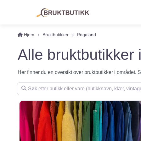
Hjem
Bruktbutikker
Rogaland
Alle bruktbutikker
Her finner du en oversikt over bruktbutikker i området. Se 
Søk etter butikk eller vare (butikknavn, klær, vintage, m