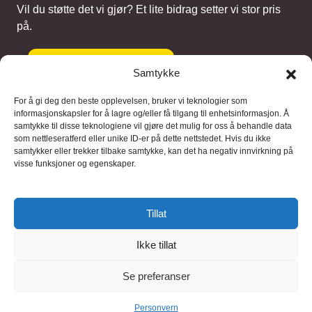
Vil du støtte det vi gjør? Et lite bidrag setter vi stor pris
på.
Gi et bidrag
Samtykke
For å gi deg den beste opplevelsen, bruker vi teknologier som
informasjonskapsler for å lagre og/eller få tilgang til enhetsinformasjon. Å
samtykke til disse teknologiene vil gjøre det mulig for oss å behandle data
Samarbeidspartnere
som nettleseratferd eller unike ID-er på dette nettstedet. Hvis du ikke
samtykker eller trekker tilbake samtykke, kan det ha negativ innvirkning på
visse funksjoner og egenskaper.
Blaaregn – digitale tjenester
FFD Restorations – reparasjon og
Tillat
restaurering
Ikke tillat
Brukervilkaar
|
Personvern
Se preferanser
© 2026 FinnBruktbutikk
Personvern