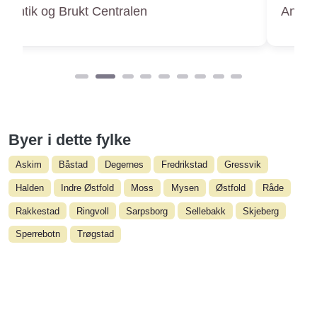
Antikk Karlsen
Byer i dette fylke
Askim
Båstad
Degernes
Fredrikstad
Gressvik
Halden
Indre Østfold
Moss
Mysen
Østfold
Råde
Rakkestad
Ringvoll
Sarpsborg
Sellebakk
Skjeberg
Sperrebotn
Trøgstad