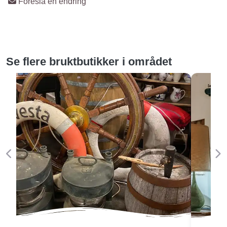
Foreslå en endring
Se flere bruktbutikker i området
Forige
Ne