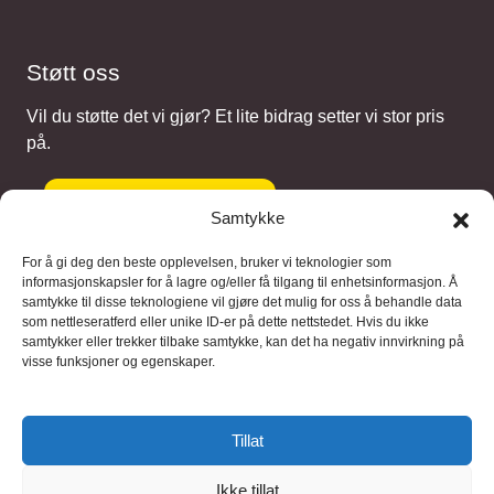
Støtt oss
Vil du støtte det vi gjør? Et lite bidrag setter vi stor pris
på.
Gi et bidrag
Samtykke
For å gi deg den beste opplevelsen, bruker vi teknologier som
informasjonskapsler for å lagre og/eller få tilgang til enhetsinformasjon. Å
samtykke til disse teknologiene vil gjøre det mulig for oss å behandle data
Samarbeidspartnere
som nettleseratferd eller unike ID-er på dette nettstedet. Hvis du ikke
samtykker eller trekker tilbake samtykke, kan det ha negativ innvirkning på
visse funksjoner og egenskaper.
Blaaregn – digitale tjenester
FFD Restorations – reparasjon og
Tillat
restaurering
Ikke tillat