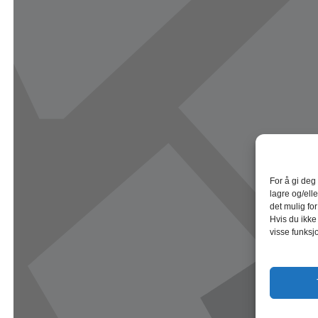
For å gi deg
lagre og/elle
det mulig fo
Hvis du ikke
visse funksj