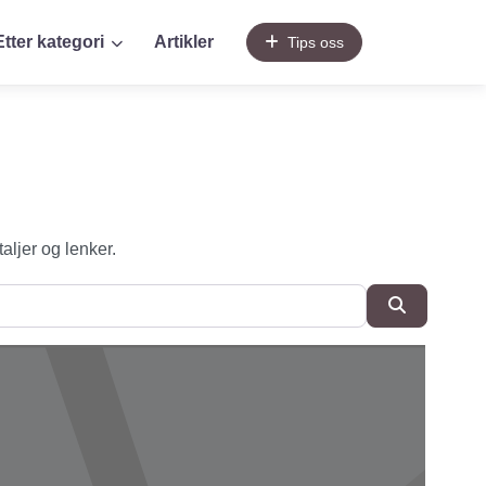
Etter kategori
Artikler
Tips oss
taljer og lenker.
SøkSøk