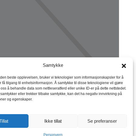
Samtykke
 den beste opplevelsen, bruker vi teknologier som informasjonskapsler for å
r få tilgang til enhetsinformasjon. Å samtykke til disse teknologiene vil gjøre
r oss å behandle data som nettleseratferd eller unike ID-er på dette nettstedet.
 samtykker eller trekker tilbake samtykke, kan det ha negativ innvirkning på
oner og egenskaper.
Tillat
Ikke tillat
Se preferanser
Personvern