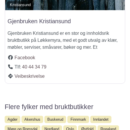
Kristiansund
Gjenbruken Kristiansund
Gjenbruken Kristiansund er en stor og innholdsrik
bruktbutikk på Løkkemyra, med et godt utvalg av klær,
møbler, serviser, småvarer, bøker og mer. Et
Facebook
Tlf:
40 44 34 79
Veibeskrivelse
Flere fylker med bruktbutikker
Agder
Akershus
Buskerud
Finnmark
Innlandet
Møre og Romsdal
Nordland
Oslo
Østfold
Rogaland