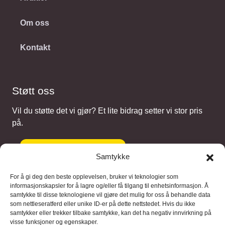
Om oss
Kontakt
Støtt oss
Vil du støtte det vi gjør? Et lite bidrag setter vi stor pris
på.
Gi et bidrag
Samtykke
For å gi deg den beste opplevelsen, bruker vi teknologier som
informasjonskapsler for å lagre og/eller få tilgang til enhetsinformasjon. Å
samtykke til disse teknologiene vil gjøre det mulig for oss å behandle data
Samarbeidspartnere
som nettleseratferd eller unike ID-er på dette nettstedet. Hvis du ikke
samtykker eller trekker tilbake samtykke, kan det ha negativ innvirkning på
visse funksjoner og egenskaper.