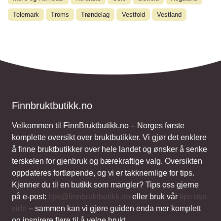
Telemark
Troms
Trøndelag
Vestfold
Vestland
Finnbruktbutikk.no
Velkommen til FinnBruktbutikk.no – Norges første
komplette oversikt over bruktbutikker. Vi gjør det enklere
å finne bruktbutikker over hele landet og ønsker å senke
terskelen for gjenbruk og bærekraftige valg. Oversikten
oppdateres fortløpende, og vi er takknemlige for tips.
Kjenner du til en butikk som mangler? Tips oss gjerne
på e-post:
tips@finnbruktbutikk.no
eller bruk vår
tips oss-
side
– sammen kan vi gjøre guiden enda mer komplett
og inspirere flere til å velge brukt.