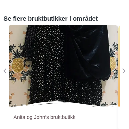
Se flere bruktbutikker i området
Forige
Ne
Gjenbruken Sandefjord