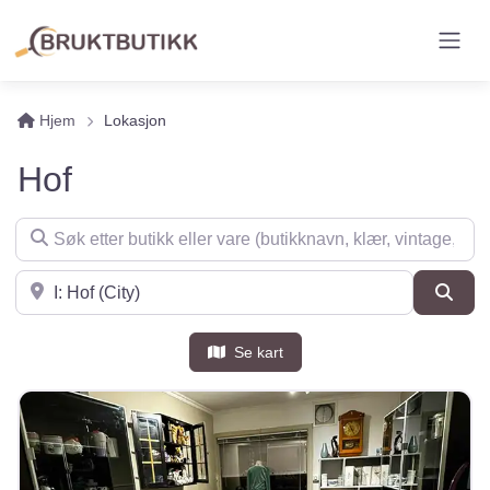
Hjem
Lokasjon
Hof
Søk etter butikk eller vare (butikknavn, klær, vintage, møbler 
Søk i nærheten
Søk
Se kart