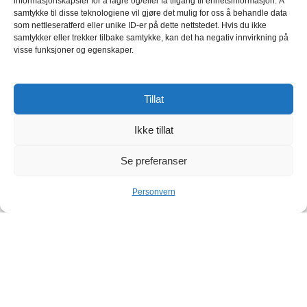
informasjonskapsler for å lagre og/eller få tilgang til enhetsinformasjon. Å
samtykke til disse teknologiene vil gjøre det mulig for oss å behandle data
som nettleseratferd eller unike ID-er på dette nettstedet. Hvis du ikke
samtykker eller trekker tilbake samtykke, kan det ha negativ innvirkning på
visse funksjoner og egenskaper.
Tillat
Ikke tillat
Se preferanser
Personvern