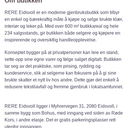
Om butikken
RERE Eidsvoll er en moderne gjenbruksbutikk som tilbyr
en enkel og bærekraftig måte å kjøpe og selge brukte klær,
interiør og leker på. Med over 600 m² butikkareal og hele
234 salgsstands, gir butikken både selgere og kjøpere en
inspirerende og oversiktlig handleopplevelse. ​
Konseptet bygger på at privatpersoner kan leie en stand,
sette opp sine egne varer og følge salget digitalt. Butikken
tar seg av det praktiske, som prising, rydding og
kundeservice, slik at selgerne kan fokusere på å gi sine
brukte skatter et nytt liv hos andre. Dette gjør det enkelt å
redusere tekstilavfall og fremme gjenbruk i lokalsamfunnet.
RERE Eidsvoll ligger i Myhrervegen 31, 2080 Eidsvoll, i
samme bygg som Bohus, med inngang ved siden av Røde
Kors, i andre etasje. Det er gratis parkeringsplasser rett
utenfor inngangen.