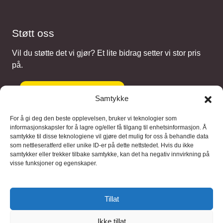
Støtt oss
Vil du støtte det vi gjør? Et lite bidrag setter vi stor pris
på.
Gi et bidrag
Samtykke
For å gi deg den beste opplevelsen, bruker vi teknologier som
informasjonskapsler for å lagre og/eller få tilgang til enhetsinformasjon. Å
samtykke til disse teknologiene vil gjøre det mulig for oss å behandle data
Samarbeidspartnere
som nettleseratferd eller unike ID-er på dette nettstedet. Hvis du ikke
samtykker eller trekker tilbake samtykke, kan det ha negativ innvirkning på
visse funksjoner og egenskaper.
Blaaregn – digitale tjenester
FFD Restorations – reparasjon og
Tillat
restaurering
Ikke tillat