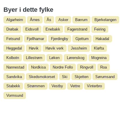
Byer i dette fylke
Algarheim
Årnes
Ås
Asker
Bærum
Bjørkelangen
Drøbak
Eidsvoll
Enebakk
Fagerstrand
Feiring
Fetsund
Fjellhamar
Fjerdingby
Gjettum
Hakadal
Heggedal
Høvik
Høvik verk
Jessheim
Kløfta
Kolbotn
Lillestrøm
Løken
Lørenskog
Mogreina
Nannestad
Nordkisa
Nordre Follo
Ringvoll
Roa
Sandvika
Skedsmokorset
Ski
Skjetten
Sørumsand
Stabekk
Strømmen
Vestby
Vettre
Vinterbro
Vormsund