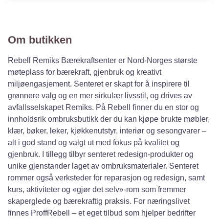
Om butikken
Rebell Remiks Bærekraftsenter er Nord-Norges største
møteplass for bærekraft, gjenbruk og kreativt
miljøengasjement. Senteret er skapt for å inspirere til
grønnere valg og en mer sirkulær livsstil, og drives av
avfallsselskapet Remiks. På Rebell finner du en stor og
innholdsrik ombruksbutikk der du kan kjøpe brukte møbler,
klær, bøker, leker, kjøkkenutstyr, interiør og sesongvarer –
alt i god stand og valgt ut med fokus på kvalitet og
gjenbruk. I tillegg tilbyr senteret redesign-produkter og
unike gjenstander laget av ombruksmaterialer. Senteret
rommer også verksteder for reparasjon og redesign, samt
kurs, aktiviteter og «gjør det selv»-rom som fremmer
skaperglede og bærekraftig praksis. For næringslivet
finnes ProffRebell – et eget tilbud som hjelper bedrifter