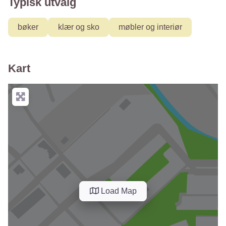
Typisk utvalg
bøker
klær og sko
møbler og interiør
Kart
Load Map