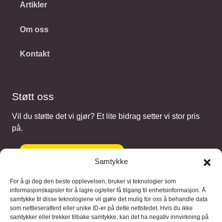
Artikler
Om oss
Kontakt
Støtt oss
Vil du støtte det vi gjør? Et lite bidrag setter vi stor pris
på.
Gi et bidrag
Samtykke
For å gi deg den beste opplevelsen, bruker vi teknologier som
informasjonskapsler for å lagre og/eller få tilgang til enhetsinformasjon. Å
samtykke til disse teknologiene vil gjøre det mulig for oss å behandle data
Samarbeidspartnere
som nettleseratferd eller unike ID-er på dette nettstedet. Hvis du ikke
samtykker eller trekker tilbake samtykke, kan det ha negativ innvirkning på