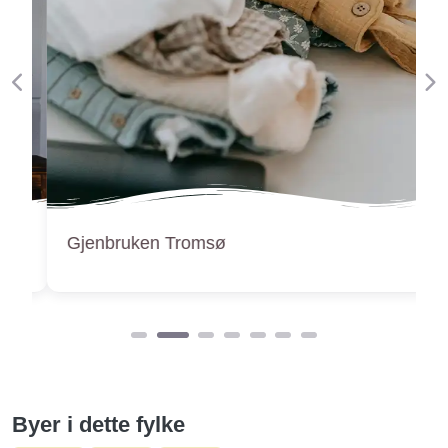
Forige
Ne
Gjenbruken Tromsø
Byer i dette fylke