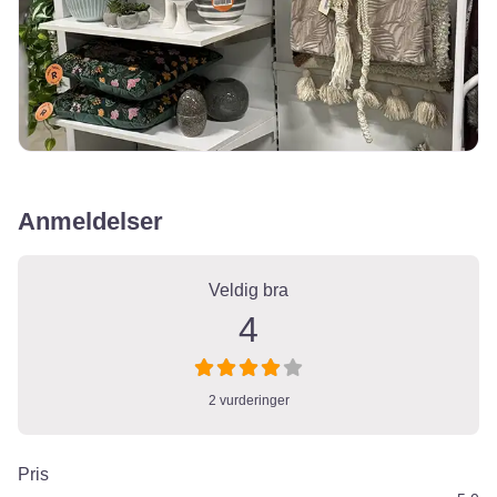
Anmeldelser
2 Anmeldelser
on
“Rebell Remiks Tromsø
Veldig bra
4
2 vurderinger
Pris