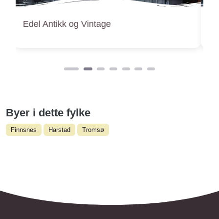
OmMøblert Bruktbutikk
Byer i dette fylke
Finnsnes
Harstad
Tromsø