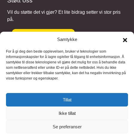
Støtt oss
Vil du støtte det vi gjør? Et lite bidrag setter vi stor pris
på.
Gi et bidrag
Samtykke
For å gi deg den beste opplevelsen, bruker vi teknologier som
informasjonskapsler for å lagre og/eller få tilgang til enhetsinformasjon. Å
samtykke til disse teknologiene vil gjøre det mulig for oss å behandle data
Samarbeidspartnere
som nettleseratferd eller unike ID-er på dette nettstedet. Hvis du ikke
samtykker eller trekker tilbake samtykke, kan det ha negativ innvirkning på
visse funksjoner og egenskaper.
Blaaregn – digitale tjenester
FFD Restorations – reparasjon og
Tillat
restaurering
Ikke tillat
Brukervilkaar
|
Personvern
Se preferanser