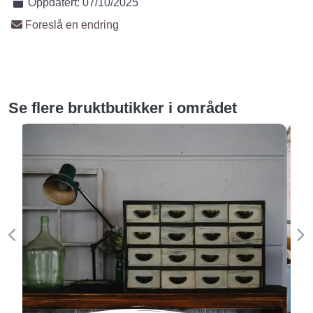
Oppdatert:
07/10/2025
Foreslå en endring
Se flere bruktbutikker i området
Forige
Ne