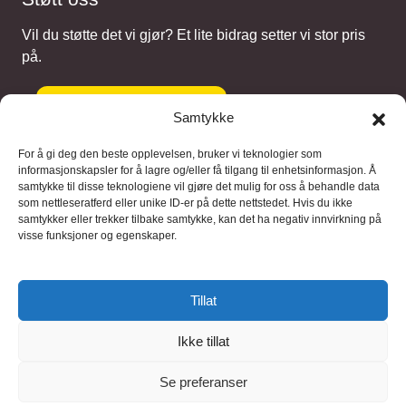
Vil du støtte det vi gjør? Et lite bidrag setter vi stor pris
på.
Gi et bidrag
Samtykke
For å gi deg den beste opplevelsen, bruker vi teknologier som
informasjonskapsler for å lagre og/eller få tilgang til enhetsinformasjon. Å
samtykke til disse teknologiene vil gjøre det mulig for oss å behandle data
Samarbeidspartnere
som nettleseratferd eller unike ID-er på dette nettstedet. Hvis du ikke
samtykker eller trekker tilbake samtykke, kan det ha negativ innvirkning på
visse funksjoner og egenskaper.
Blaaregn – digitale tjenester
FFD Restorations – reparasjon og
Tillat
restaurering
Ikke tillat
Brukervilkaar
|
Personvern
Se preferanser