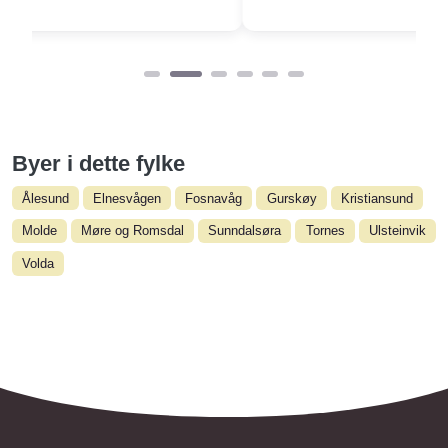
Byer i dette fylke
Ålesund
Elnesvågen
Fosnavåg
Gurskøy
Kristiansund
Molde
Møre og Romsdal
Sunndalsøra
Tornes
Ulsteinvik
Volda