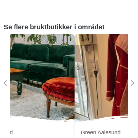
Se flere bruktbutikker i området
Forige
Ne
Green Aalesund