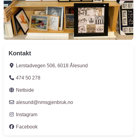
Kontakt
Lerstadvegen 506
,
6018
Ålesund
474 50 278
Nettside
alesund
@
nmsgjenbruk.no
Instagram
Facebook