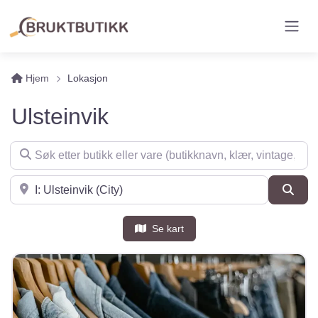
Hjem
Lokasjon
Ulsteinvik
Søk etter butikk eller vare (butikknavn, klær, vintage, møbler 
Søk i nærheten
Søk
Se kart