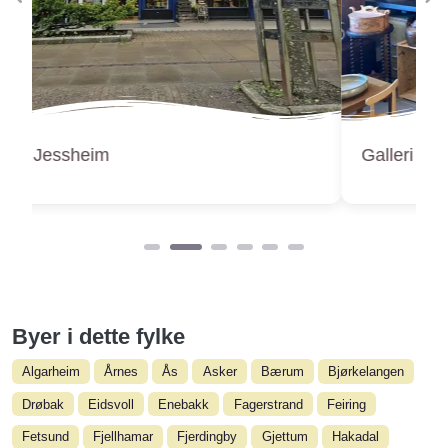
Forige
Ne
Galleri 66
Byer i dette fylke
Algarheim
Årnes
Ås
Asker
Bærum
Bjørkelangen
Drøbak
Eidsvoll
Enebakk
Fagerstrand
Feiring
Fetsund
Fjellhamar
Fjerdingby
Gjettum
Hakadal