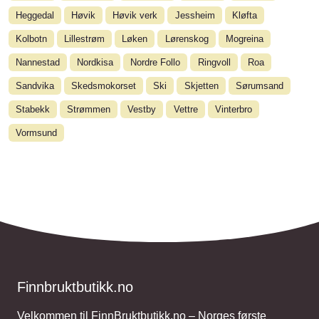
Heggedal
Høvik
Høvik verk
Jessheim
Kløfta
Kolbotn
Lillestrøm
Løken
Lørenskog
Mogreina
Nannestad
Nordkisa
Nordre Follo
Ringvoll
Roa
Sandvika
Skedsmokorset
Ski
Skjetten
Sørumsand
Stabekk
Strømmen
Vestby
Vettre
Vinterbro
Vormsund
Finnbruktbutikk.no
Velkommen til FinnBruktbutikk.no – Norges første