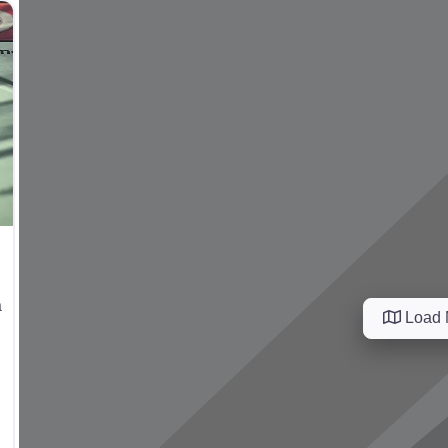
å
Load 