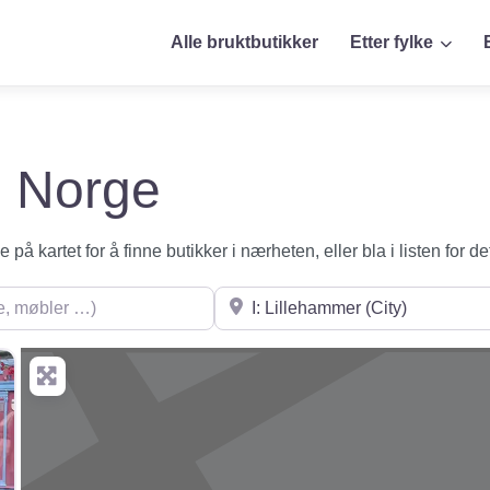
Alle bruktbutikker
Etter fylke
 i Norge
på kartet for å finne butikker i nærheten, eller bla i listen for de
øbler …)
Søk i nærheten