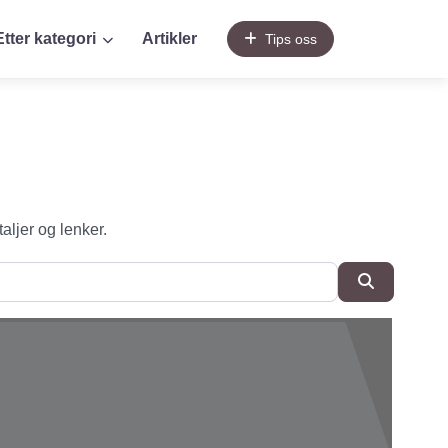
Etter kategori
Artikler
Tips oss
taljer og lenker.
SøkSøk