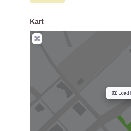
Kart
Load 