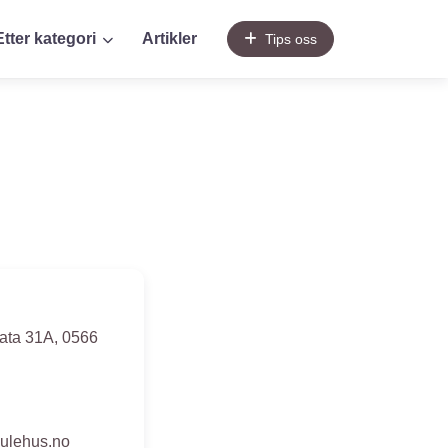
Etter kategori
Artikler
Tips oss
ata 31A
,
0566
gulehus.no