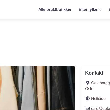
Alle bruktbutikker
Etter fylke
Kontakt
Gøteborgg
Oslo
Nettside
oslo
@
det