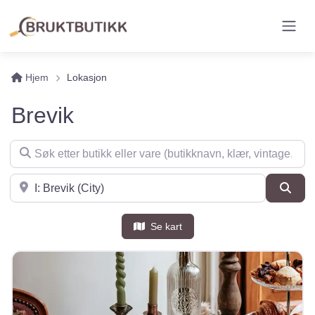
Hjem
Lokasjon
Brevik
Søk etter butikk eller vare (butikknavn, klær, vintage, møbler 
Søk i nærheten
Søk
Se kart