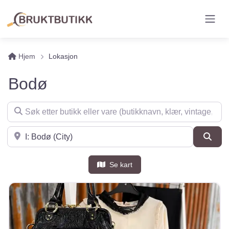
Hjem
Lokasjon
Bodø
Søk etter butikk eller vare (butikknavn, klær, vintage, møbler 
Søk i nærheten
Søk
Se kart