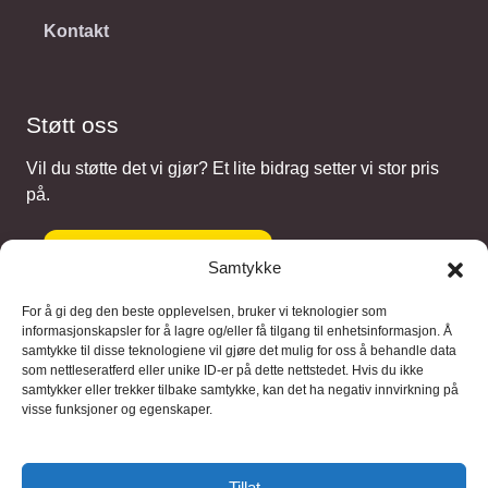
Kontakt
Støtt oss
Vil du støtte det vi gjør? Et lite bidrag setter vi stor pris
på.
Gi et bidrag
Samtykke
For å gi deg den beste opplevelsen, bruker vi teknologier som
informasjonskapsler for å lagre og/eller få tilgang til enhetsinformasjon. Å
samtykke til disse teknologiene vil gjøre det mulig for oss å behandle data
Samarbeidspartnere
som nettleseratferd eller unike ID-er på dette nettstedet. Hvis du ikke
samtykker eller trekker tilbake samtykke, kan det ha negativ innvirkning på
visse funksjoner og egenskaper.
Blaaregn – digitale tjenester
FFD Restorations – reparasjon og
Tillat