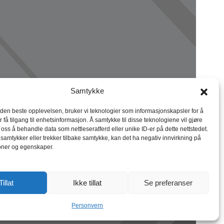
Samtykke
 den beste opplevelsen, bruker vi teknologier som informasjonskapsler for å
r få tilgang til enhetsinformasjon. Å samtykke til disse teknologiene vil gjøre
r oss å behandle data som nettleseratferd eller unike ID-er på dette nettstedet.
 samtykker eller trekker tilbake samtykke, kan det ha negativ innvirkning på
oner og egenskaper.
Tillat
Ikke tillat
Se preferanser
Personvern