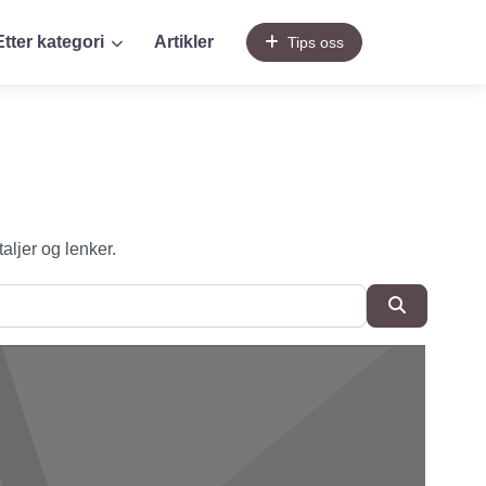
Etter kategori
Artikler
Tips oss
taljer og lenker.
SøkSøk