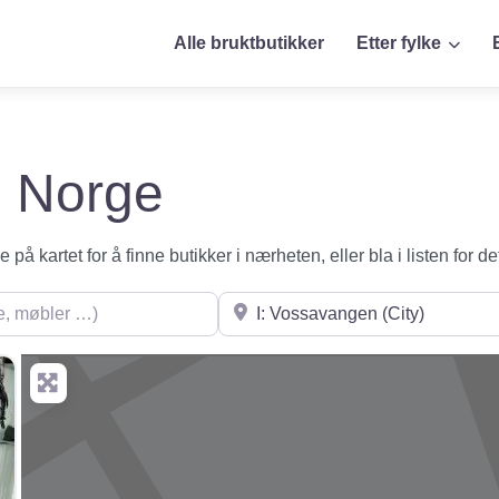
Alle bruktbutikker
Etter fylke
 i Norge
på kartet for å finne butikker i nærheten, eller bla i listen for de
øbler …)
Søk i nærheten