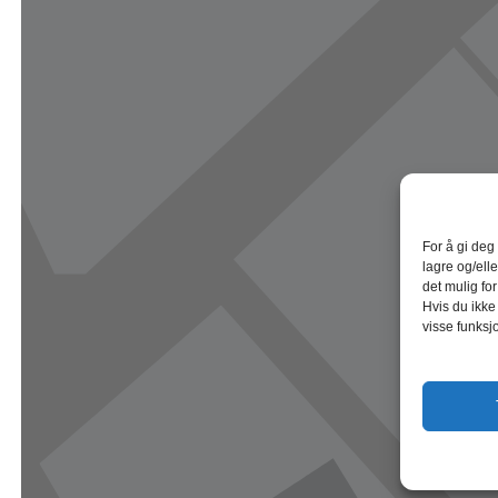
For å gi deg
lagre og/elle
det mulig fo
Hvis du ikke
visse funksj