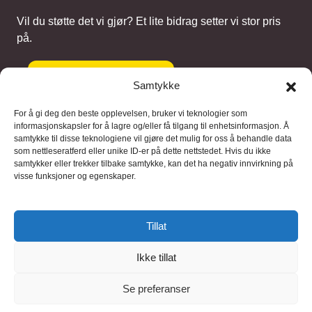
Vil du støtte det vi gjør? Et lite bidrag setter vi stor pris
på.
Gi et bidrag
Samtykke
For å gi deg den beste opplevelsen, bruker vi teknologier som
informasjonskapsler for å lagre og/eller få tilgang til enhetsinformasjon. Å
samtykke til disse teknologiene vil gjøre det mulig for oss å behandle data
Samarbeidspartnere
som nettleseratferd eller unike ID-er på dette nettstedet. Hvis du ikke
samtykker eller trekker tilbake samtykke, kan det ha negativ innvirkning på
visse funksjoner og egenskaper.
Blaaregn – digitale tjenester
FFD Restorations – reparasjon og
Tillat
restaurering
Ikke tillat
Brukervilkaar
|
Personvern
Se preferanser
© 2026 FinnBruktbutikk