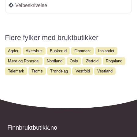
Veibeskrivelse
Flere fylker med bruktbutikker
Agder
Akershus
Buskerud
Finnmark
Innlandet
Møre og Romsdal
Nordland
Oslo
Østfold
Rogaland
Telemark
Troms
Trøndelag
Vestfold
Vestland
Finnbruktbutikk.no