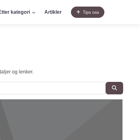
Etter kategori
Artikler
Tips oss
taljer og lenker.
SøkSøk