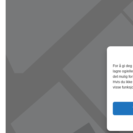
For å gi deg
lagre og/elle
det mulig fo
Hvis du ikke
visse funksj