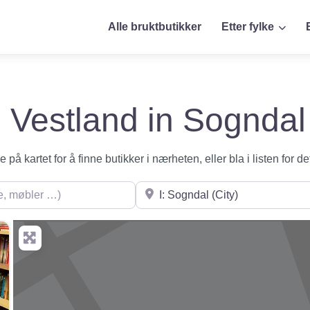
Alle bruktbutikker
Etter fylke
 i Vestland in Sogndal
på kartet for å finne butikker i nærheten, eller bla i listen for de
øbler …)
Søk i nærheten