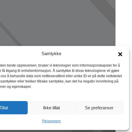
Samtykke
 den beste opplevelsen, bruker vi teknologier som informasjonskapsler for å
r få tilgang til enhetsinformasjon. Å samtykke til disse teknologiene vil gjøre
r oss å behandle data som nettleseratferd eller unike ID-er på dette nettstedet.
 samtykker eller trekker tilbake samtykke, kan det ha negativ innvirkning på
oner og egenskaper.
Tillat
Ikke tillat
Se preferanser
Personvern