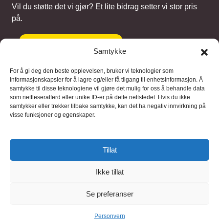
Vil du støtte det vi gjør? Et lite bidrag setter vi stor pris
på.
Gi et bidrag
Samtykke
For å gi deg den beste opplevelsen, bruker vi teknologier som
informasjonskapsler for å lagre og/eller få tilgang til enhetsinformasjon. Å
samtykke til disse teknologiene vil gjøre det mulig for oss å behandle data
Samarbeidspartnere
som nettleseratferd eller unike ID-er på dette nettstedet. Hvis du ikke
samtykker eller trekker tilbake samtykke, kan det ha negativ innvirkning på
visse funksjoner og egenskaper.
Blaaregn – digitale tjenester
FFD Restorations – reparasjon og
Tillat
restaurering
Ikke tillat
Brukervilkaar
|
Personvern
Se preferanser
© 2026 FinnBruktbutikk
Personvern