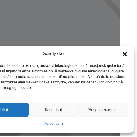
Samtykke
 den beste opplevelsen, bruker vi teknologier som informasjonskapsler for å
r få tilgang til enhetsinformasjon. Å samtykke til disse teknologiene vil gjøre
r oss å behandle data som nettleseratferd eller unike ID-er på dette nettstedet.
 samtykker eller trekker tilbake samtykke, kan det ha negativ innvirkning på
oner og egenskaper.
Tillat
Ikke tillat
Se preferanser
Personvern