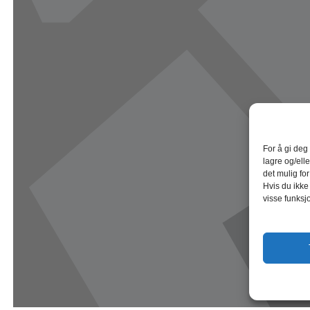
For å gi deg
lagre og/elle
det mulig fo
Hvis du ikke
visse funksj