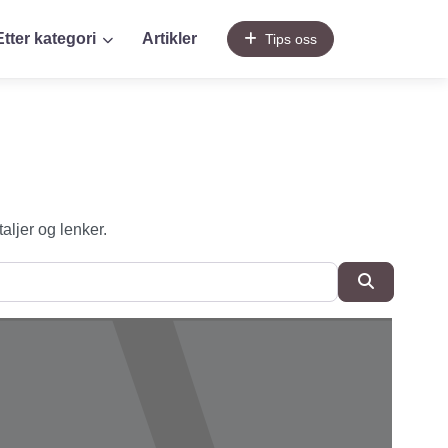
Etter kategori
Artikler
Tips oss
taljer og lenker.
SøkSøk