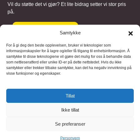
Vil du støtte det vi gjør? Et lite bidrag setter vi stor pris
på.
Gi et bidrag
Samtykke
For å gi deg den beste opplevelsen, bruker vi teknologier som
informasjonskapsler for å lagre og/eller få tilgang til enhetsinformasjon. Å
samtykke til disse teknologiene vil gjøre det mulig for oss å behandle data
Samarbeidspartnere
som nettleseratferd eller unike ID-er på dette nettstedet. Hvis du ikke
samtykker eller trekker tilbake samtykke, kan det ha negativ innvirkning på
visse funksjoner og egenskaper.
Blaaregn – digitale tjenester
FFD Restorations – reparasjon og
Tillat
restaurering
Ikke tillat
Brukervilkaar
|
Personvern
Se preferanser
© 2026 FinnBruktbutikk
Personvern