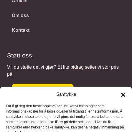
Artikler
Om oss
Kontakt
Støtt oss
Vil du støtte det vi gjør? Et lite bidrag setter vi stor pris
på.
Gi et bidrag
Samtykke
For å gi deg den beste opplevelsen, bruker vi teknologier som
informasjonskapsler for å lagre og/eller få tilgang til enhetsinformasjon. Å
samtykke til disse teknologiene vil gjøre det mulig for oss å behandle data
Samarbeidspartnere
som nettleseratferd eller unike ID-er på dette nettstedet. Hvis du ikke
samtykker eller trekker tilbake samtykke, kan det ha negativ innvirkning på