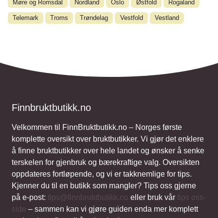
Møre og Romsdal
Nordland
Oslo
Østfold
Rogaland
Telemark
Troms
Trøndelag
Vestfold
Vestland
Finnbruktbutikk.no
Velkommen til FinnBruktbutikk.no – Norges første
komplette oversikt over bruktbutikker. Vi gjør det enklere
å finne bruktbutikker over hele landet og ønsker å senke
terskelen for gjenbruk og bærekraftige valg. Oversikten
oppdateres fortløpende, og vi er takknemlige for tips.
Kjenner du til en butikk som mangler? Tips oss gjerne
på e-post:
tips@finnbruktbutikk.no
eller bruk vår
tips oss-
side
– sammen kan vi gjøre guiden enda mer komplett