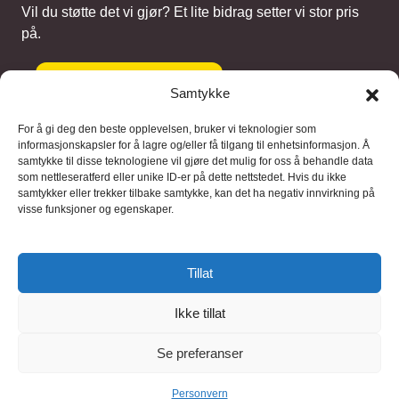
Vil du støtte det vi gjør? Et lite bidrag setter vi stor pris
på.
Gi et bidrag
Samtykke
For å gi deg den beste opplevelsen, bruker vi teknologier som
informasjonskapsler for å lagre og/eller få tilgang til enhetsinformasjon. Å
samtykke til disse teknologiene vil gjøre det mulig for oss å behandle data
Samarbeidspartnere
som nettleseratferd eller unike ID-er på dette nettstedet. Hvis du ikke
samtykker eller trekker tilbake samtykke, kan det ha negativ innvirkning på
visse funksjoner og egenskaper.
Blaaregn – digitale tjenester
FFD Restorations – reparasjon og
Tillat
restaurering
Ikke tillat
Brukervilkaar
|
Personvern
Se preferanser
© 2026 FinnBruktbutikk
Personvern