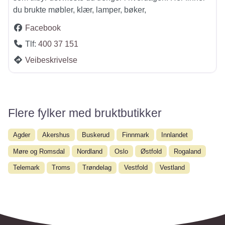
du brukte møbler, klær, lamper, bøker,
Facebook
Tlf:
400 37 151
Veibeskrivelse
Flere fylker med bruktbutikker
Agder
Akershus
Buskerud
Finnmark
Innlandet
Møre og Romsdal
Nordland
Oslo
Østfold
Rogaland
Telemark
Troms
Trøndelag
Vestfold
Vestland