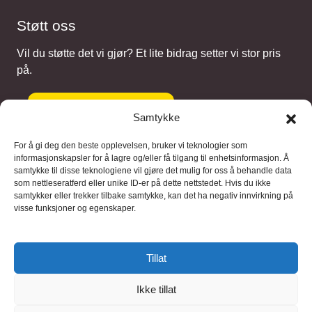
Støtt oss
Vil du støtte det vi gjør? Et lite bidrag setter vi stor pris
på.
Gi et bidrag
Samtykke
For å gi deg den beste opplevelsen, bruker vi teknologier som
informasjonskapsler for å lagre og/eller få tilgang til enhetsinformasjon. Å
samtykke til disse teknologiene vil gjøre det mulig for oss å behandle data
Samarbeidspartnere
som nettleseratferd eller unike ID-er på dette nettstedet. Hvis du ikke
samtykker eller trekker tilbake samtykke, kan det ha negativ innvirkning på
visse funksjoner og egenskaper.
Blaaregn – digitale tjenester
FFD Restorations – reparasjon og
Tillat
restaurering
Ikke tillat
Brukervilkaar
|
Personvern