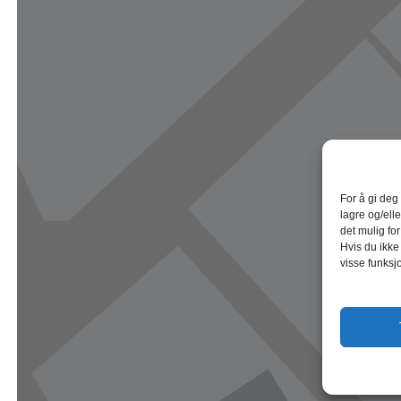
For å gi deg
lagre og/elle
det mulig fo
Hvis du ikke
visse funksj