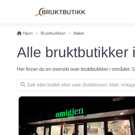
Hjem
Bruktbutikker
Asker
Alle bruktbutikker 
Her finner du en oversikt over bruktbutikker i området. Se 
Søk etter butikk eller vare (butikknavn, klær, vintage, m