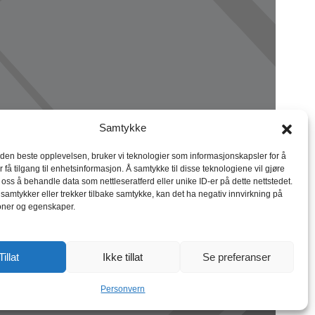
Samtykke
 den beste opplevelsen, bruker vi teknologier som informasjonskapsler for å
r få tilgang til enhetsinformasjon. Å samtykke til disse teknologiene vil gjøre
r oss å behandle data som nettleseratferd eller unike ID-er på dette nettstedet.
 samtykker eller trekker tilbake samtykke, kan det ha negativ innvirkning på
oner og egenskaper.
Tillat
Ikke tillat
Se preferanser
Personvern