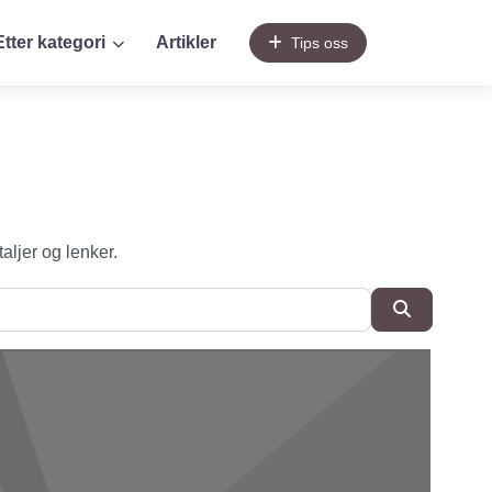
Etter kategori
Artikler
Tips oss
taljer og lenker.
SøkSøk