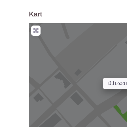
Kart
Load 