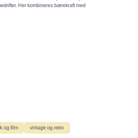
g bedrifter. Her kombineres bærekraft med
.
k og film
vintage og retro