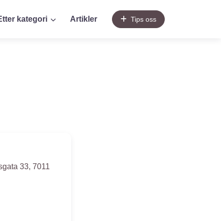
Etter kategori
Artikler
Tips oss
gata 33
,
7011