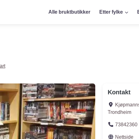
Alle bruktbutikker
Etter fylke
art
Kontakt
Kjøpmanns
Trondheim
73842360
Nettside