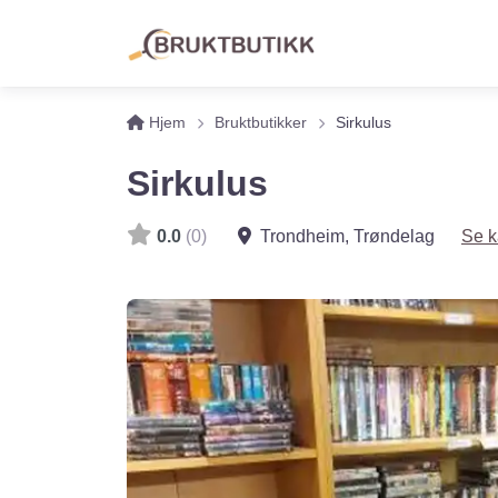
Hjem
Bruktbutikker
Sirkulus
Sirkulus
0.0
(0)
Trondheim
,
Trøndelag
Se k