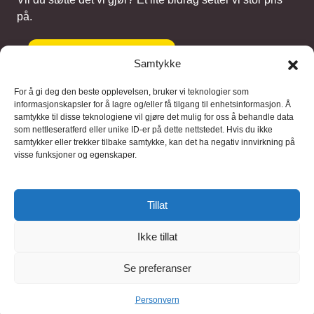
på.
Gi et bidrag
Samtykke
For å gi deg den beste opplevelsen, bruker vi teknologier som
informasjonskapsler for å lagre og/eller få tilgang til enhetsinformasjon. Å
samtykke til disse teknologiene vil gjøre det mulig for oss å behandle data
Samarbeidspartnere
som nettleseratferd eller unike ID-er på dette nettstedet. Hvis du ikke
samtykker eller trekker tilbake samtykke, kan det ha negativ innvirkning på
visse funksjoner og egenskaper.
Blaaregn – digitale tjenester
FFD Restorations – reparasjon og
Tillat
restaurering
Ikke tillat
Brukervilkaar
|
Personvern
Se preferanser
© 2026 FinnBruktbutikk
Personvern