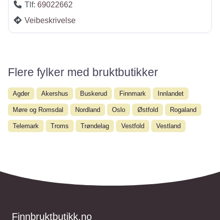
Tlf:
69022662
Veibeskrivelse
Flere fylker med bruktbutikker
Agder
Akershus
Buskerud
Finnmark
Innlandet
Møre og Romsdal
Nordland
Oslo
Østfold
Rogaland
Telemark
Troms
Trøndelag
Vestfold
Vestland
Finnbruktbutikk.no