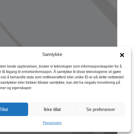
Samtykke
 den beste opplevelsen, bruker vi teknologier som informasjonskapsler for å
r få tilgang til enhetsinformasjon. Å samtykke til disse teknologiene vil gjøre
r oss å behandle data som nettleseratferd eller unike ID-er på dette nettstedet.
 samtykker eller trekker tilbake samtykke, kan det ha negativ innvirkning på
oner og egenskaper.
Tillat
Ikke tillat
Se preferanser
Personvern