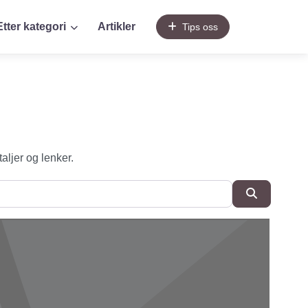
Etter kategori
Artikler
Tips oss
taljer og lenker.
SøkSøk