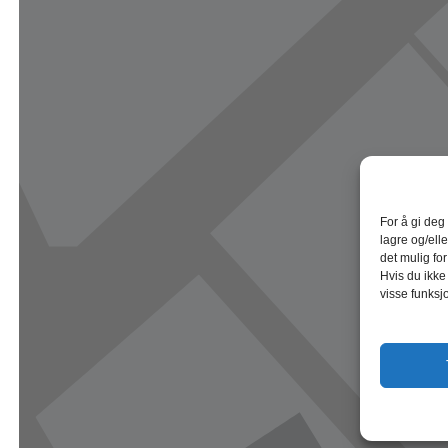
For å gi deg
lagre og/elle
det mulig fo
Hvis du ikke
visse funksj