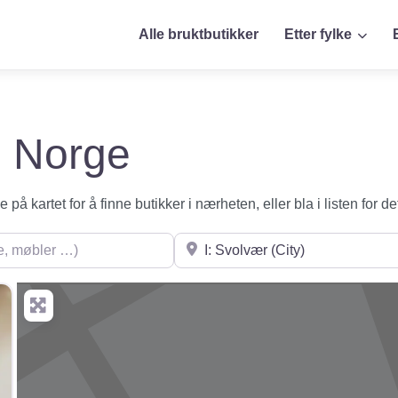
Alle bruktbutikker
Etter fylke
 i Norge
på kartet for å finne butikker i nærheten, eller bla i listen for de
øbler …)
Søk i nærheten