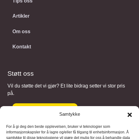
Tips oss
Artikler
Om oss
Kontakt
Støtt oss
Vil du støtte det vi gjør? Et lite bidrag setter vi stor pris
på.
Gi et bidrag
Samtykke
For å gi deg den beste opplevelsen, bruker vi teknologier som
informasjonskapsler for å lagre og/eller få tilgang til enhetsinformasjon. Å
samtykke til disse teknologiene vil gjøre det mulig for oss å behandle data