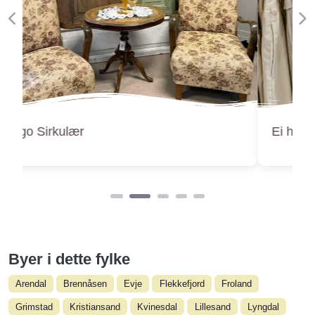
Forige
Ne
Ei hjelpende hånd
Byer i dette fylke
Arendal
Brennåsen
Evje
Flekkefjord
Froland
Grimstad
Kristiansand
Kvinesdal
Lillesand
Lyngdal