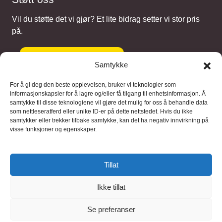
Vil du støtte det vi gjør? Et lite bidrag setter vi stor pris
på.
Gi et bidrag
Samtykke
For å gi deg den beste opplevelsen, bruker vi teknologier som
informasjonskapsler for å lagre og/eller få tilgang til enhetsinformasjon. Å
samtykke til disse teknologiene vil gjøre det mulig for oss å behandle data
Samarbeidspartnere
som nettleseratferd eller unike ID-er på dette nettstedet. Hvis du ikke
samtykker eller trekker tilbake samtykke, kan det ha negativ innvirkning på
visse funksjoner og egenskaper.
Blaaregn – digitale tjenester
FFD Restorations – reparasjon og
Tillat
restaurering
Ikke tillat
Brukervilkaar
|
Personvern
Se preferanser