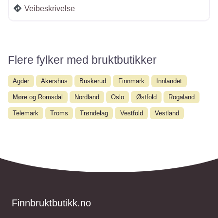
Veibeskrivelse
Flere fylker med bruktbutikker
Agder
Akershus
Buskerud
Finnmark
Innlandet
Møre og Romsdal
Nordland
Oslo
Østfold
Rogaland
Telemark
Troms
Trøndelag
Vestfold
Vestland
Finnbruktbutikk.no