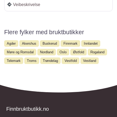
Veibeskrivelse
Flere fylker med bruktbutikker
Agder
Akershus
Buskerud
Finnmark
Innlandet
Møre og Romsdal
Nordland
Oslo
Østfold
Rogaland
Telemark
Troms
Trøndelag
Vestfold
Vestland
Finnbruktbutikk.no