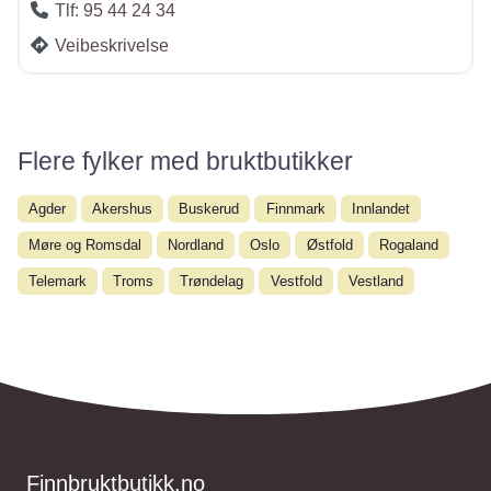
Tlf:
95 44 24 34
Veibeskrivelse
Flere fylker med bruktbutikker
Agder
Akershus
Buskerud
Finnmark
Innlandet
Møre og Romsdal
Nordland
Oslo
Østfold
Rogaland
Telemark
Troms
Trøndelag
Vestfold
Vestland
Finnbruktbutikk.no