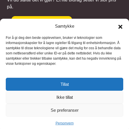
på.
Gi et bidrag
Samtykke
For å gi deg den beste opplevelsen, bruker vi teknologier som
informasjonskapsler for å lagre og/eller få tilgang til enhetsinformasjon. Å
samtykke til disse teknologiene vil gjøre det mulig for oss å behandle data
Samarbeidspartnere
som nettleseratferd eller unike ID-er på dette nettstedet. Hvis du ikke
samtykker eller trekker tilbake samtykke, kan det ha negativ innvirkning på
visse funksjoner og egenskaper.
Blaaregn – digitale tjenester
FFD Restorations – reparasjon og
Tillat
restaurering
Ikke tillat
Brukervilkaar
|
Personvern
Se preferanser
© 2026 FinnBruktbutikk
Personvern