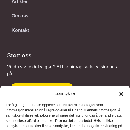
Artikler
Om oss
Kontakt
Støtt oss
Vil du støtte det vi gjør? Et lite bidrag setter vi stor pris
på.
Gi et bidrag
Samtykke
For å gi deg den beste opplevelsen, bruker vi teknologier som
informasjonskapsler for å lagre og/eller få tilgang til enhetsinformasjon. Å
samtykke til disse teknologiene vil gjøre det mulig for oss å behandle data
Samarbeidspartnere
som nettleseratferd eller unike ID-er på dette nettstedet. Hvis du ikke
samtykker eller trekker tilbake samtykke, kan det ha negativ innvirkning på