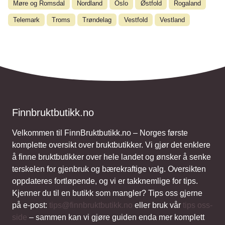
Møre og Romsdal
Nordland
Oslo
Østfold
Rogaland
Telemark
Troms
Trøndelag
Vestfold
Vestland
Finnbruktbutikk.no
Velkommen til FinnBruktbutikk.no – Norges første
komplette oversikt over bruktbutikker. Vi gjør det enklere
å finne bruktbutikker over hele landet og ønsker å senke
terskelen for gjenbruk og bærekraftige valg. Oversikten
oppdateres fortløpende, og vi er takknemlige for tips.
Kjenner du til en butikk som mangler? Tips oss gjerne
på e-post:
tips@finnbruktbutikk.no
eller bruk vår
tips oss-
side
– sammen kan vi gjøre guiden enda mer komplett