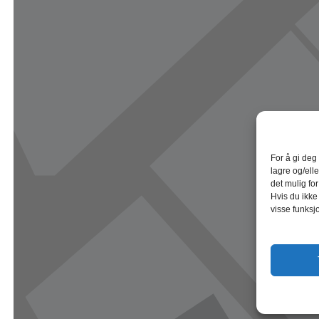
For å gi deg
lagre og/elle
det mulig fo
Hvis du ikke
visse funksj