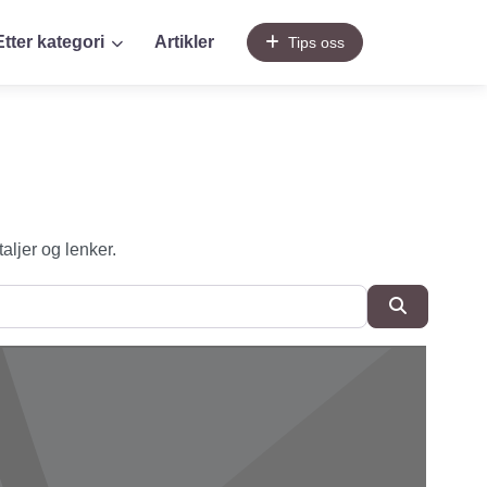
Etter kategori
Artikler
Tips oss
taljer og lenker.
SøkSøk