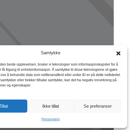
Samtykke
 den beste opplevelsen, bruker vi teknologier som informasjonskapsler for å
r få tilgang til enhetsinformasjon. Å samtykke til disse teknologiene vil gjøre
r oss å behandle data som nettleseratferd eller unike ID-er på dette nettstedet.
 samtykker eller trekker tilbake samtykke, kan det ha negativ innvirkning på
oner og egenskaper.
Tillat
Ikke tillat
Se preferanser
Personvern