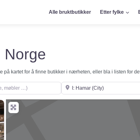
Alle bruktbutikker
Etter fylke
 i Norge
på kartet for å finne butikker i nærheten, eller bla i listen for de
øbler …)
Søk i nærheten