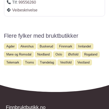
Tlf:
99556260
Veibeskrivelse
Flere fylker med bruktbutikker
Agder
Akershus
Buskerud
Finnmark
Innlandet
Møre og Romsdal
Nordland
Oslo
Østfold
Rogaland
Telemark
Troms
Trøndelag
Vestfold
Vestland
Finnbruktbutikk.no