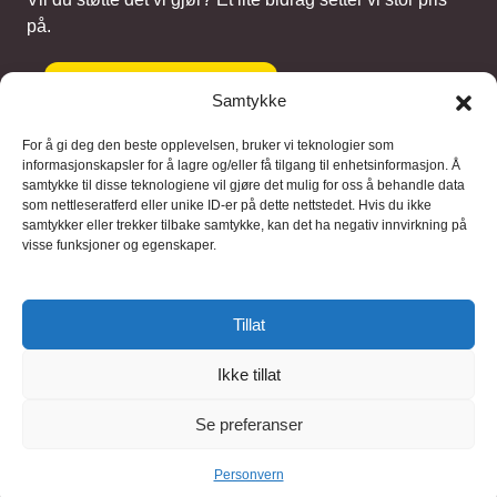
på.
Gi et bidrag
Samtykke
For å gi deg den beste opplevelsen, bruker vi teknologier som
informasjonskapsler for å lagre og/eller få tilgang til enhetsinformasjon. Å
samtykke til disse teknologiene vil gjøre det mulig for oss å behandle data
Samarbeidspartnere
som nettleseratferd eller unike ID-er på dette nettstedet. Hvis du ikke
samtykker eller trekker tilbake samtykke, kan det ha negativ innvirkning på
visse funksjoner og egenskaper.
Blaaregn – digitale tjenester
FFD Restorations – reparasjon og
Tillat
restaurering
Ikke tillat
Brukervilkaar
|
Personvern
Se preferanser
© 2026 FinnBruktbutikk
Personvern