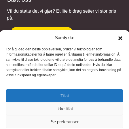
Vil du støtte det vi gjør? Et lite bidrag setter vi stor pris
på.
Gi et bidrag
Samtykke
For å gi deg den beste opplevelsen, bruker vi teknologier som
informasjonskapsler for å lagre og/eller få tilgang til enhetsinformasjon. Å
samtykke til disse teknologiene vil gjøre det mulig for oss å behandle data
Samarbeidspartnere
som nettleseratferd eller unike ID-er på dette nettstedet. Hvis du ikke
samtykker eller trekker tilbake samtykke, kan det ha negativ innvirkning på
visse funksjoner og egenskaper.
Blaaregn – digitale tjenester
FFD Restorations – reparasjon og
Tillat
restaurering
Ikke tillat
Brukervilkaar
|
Personvern
Se preferanser