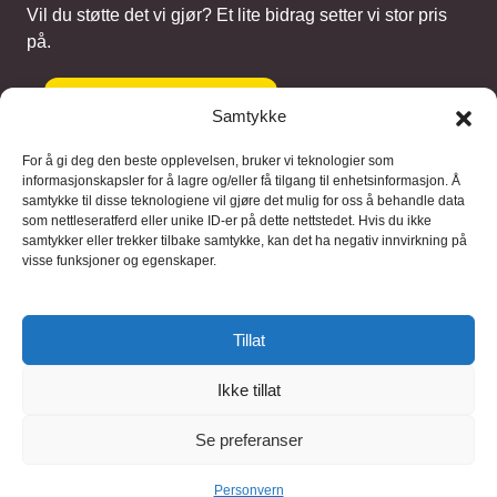
Vil du støtte det vi gjør? Et lite bidrag setter vi stor pris
på.
Gi et bidrag
Samtykke
For å gi deg den beste opplevelsen, bruker vi teknologier som
informasjonskapsler for å lagre og/eller få tilgang til enhetsinformasjon. Å
samtykke til disse teknologiene vil gjøre det mulig for oss å behandle data
Samarbeidspartnere
som nettleseratferd eller unike ID-er på dette nettstedet. Hvis du ikke
samtykker eller trekker tilbake samtykke, kan det ha negativ innvirkning på
visse funksjoner og egenskaper.
Blaaregn – digitale tjenester
FFD Restorations – reparasjon og
Tillat
restaurering
Ikke tillat
Brukervilkaar
|
Personvern
Se preferanser
© 2026 FinnBruktbutikk
Personvern