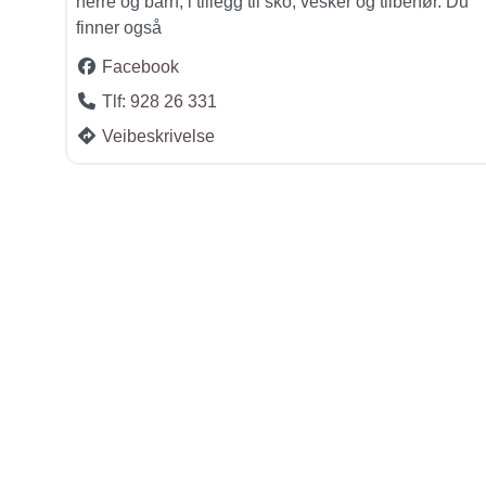
herre og barn, i tillegg til sko, vesker og tilbehør. Du
finner også
Facebook
Tlf:
928 26 331
Veibeskrivelse