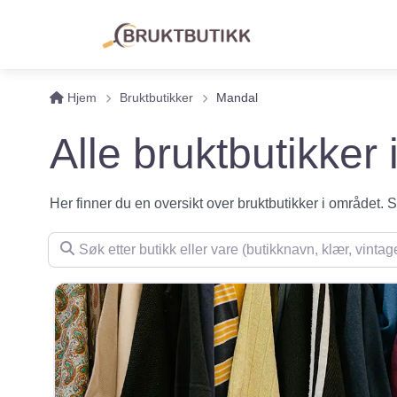
Hjem
Bruktbutikker
Mandal
Alle bruktbutikker
Her finner du en oversikt over bruktbutikker i området. Se 
Søk etter butikk eller vare (butikknavn, klær, vintage, m