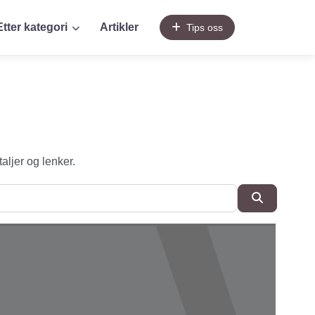
Etter kategori
Artikler
Tips oss
taljer og lenker.
SøkSøk