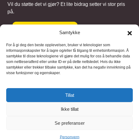
Vil du støtte det vi gjør? Et lite bidrag setter vi stor pris
på.
Gi et bidrag
Samtykke
For å gi deg den beste opplevelsen, bruker vi teknologier som
informasjonskapsler for å lagre og/eller få tilgang til enhetsinformasjon. Å
samtykke til disse teknologiene vil gjøre det mulig for oss å behandle data
Samarbeidspartnere
som nettleseratferd eller unike ID-er på dette nettstedet. Hvis du ikke
samtykker eller trekker tilbake samtykke, kan det ha negativ innvirkning på
visse funksjoner og egenskaper.
Blaaregn – digitale tjenester
FFD Restorations – reparasjon og
Tillat
restaurering
Ikke tillat
Brukervilkaar
|
Personvern
Se preferanser
© 2026 FinnBruktbutikk
Personvern