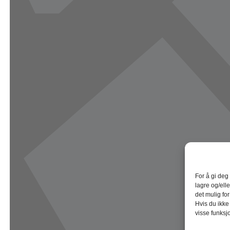
For å gi deg
lagre og/elle
det mulig fo
Hvis du ikke
visse funksj