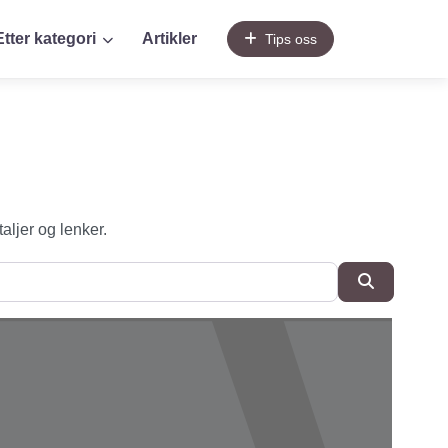
Etter kategori
Artikler
Tips oss
taljer og lenker.
SøkSøk