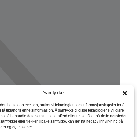
Samtykke
 den beste opplevelsen, bruker vi teknologier som informasjonskapsler for å
r få tilgang til enhetsinformasjon. Å samtykke til disse teknologiene vil gjøre
r oss å behandle data som nettleseratferd eller unike ID-er på dette nettstedet.
 samtykker eller trekker tilbake samtykke, kan det ha negativ innvirkning på
oner og egenskaper.